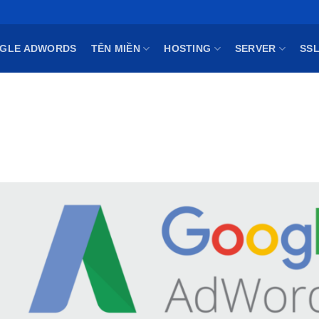
GLE ADWORDS
TÊN MIỀN
HOSTING
SERVER
SS