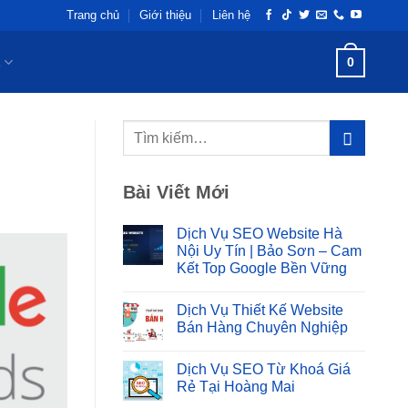
Trang chủ
Giới thiệu
Liên hệ
L
0
Bài Viết Mới
Dịch Vụ SEO Website Hà
Nội Uy Tín | Bảo Sơn – Cam
Kết Top Google Bền Vững
Không
có
Dịch Vụ Thiết Kế Website
bình
luận
Bán Hàng Chuyên Nghiệp
ở
Dịch
Không
Vụ
có
Dịch Vụ SEO Từ Khoá Giá
SEO
bình
Website
luận
Rẻ Tại Hoàng Mai
Hà
ở
Nội
Dịch
Không