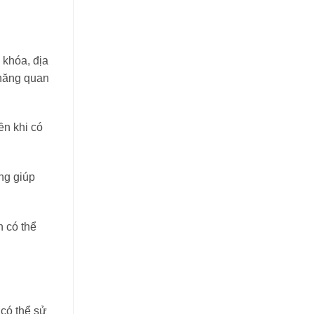
 khóa, địa
 năng quan
ền khi có
ọng giúp
 có thể
có thể sử