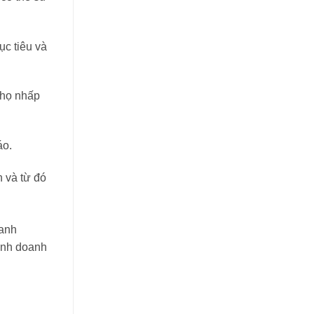
ục tiêu và
 họ nhấp
áo.
 và từ đó
oanh
inh doanh