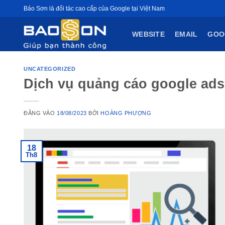
Bỏ
Bảo Sơn là đối tác cao cấp của Google tại Việt Nam
qua
nội
WEBSITE
EMAIL
GOO
dung
UNCATEGORIZED
Dịch vụ quảng cáo google ads
ĐĂNG VÀO
18/08/2023
BỞI
HOÀNG PHƯỢNG
18
Th8