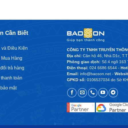
n Cần Biết
 và Điều Kiện
CÔNG TY TNHH TRUYỀN THÔN
Địa chỉ:
Căn hộ 46, Nhà D1c, T.T
h Mua Hàng
Phòng giao dịch:
Số 4 ngõ 163 
đổi trả hàng
Điện thoại:
024 6686 6544 -
Hot
Email:
info@baoson.net
-
Websit
thanh toán
GPKD số:
0106537034 do Sở KHD
 bảo mật