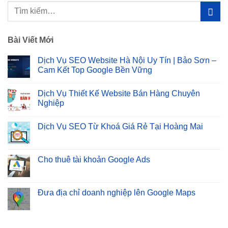
Bài Viết Mới
Dịch Vụ SEO Website Hà Nội Uy Tín | Bảo Sơn –
Cam Kết Top Google Bền Vững
Không
có
Dịch Vụ Thiết Kế Website Bán Hàng Chuyên
bình
luận
Nghiệp
ở
Dịch
Không
Vụ
có
Dịch Vụ SEO Từ Khoá Giá Rẻ Tại Hoàng Mai
SEO
bình
Website
luận
Không
Hà
ở
có
Nội
Dịch
bình
Uy
Vụ
luận
Cho thuê tài khoản Google Ads
Tín
Thiết
ở
|
Kế
Dịch
Không
Bảo
Website
Vụ
có
Sơn
Bán
SEO
bình
–
Hàng
Từ
luận
Đưa địa chỉ doanh nghiệp lên Google Maps
Cam
Chuyên
Khoá
ở
Kết
Nghiệp
Giá
Cho
Không
Top
Rẻ
thuê
có
Google
Tại
tài
bình
Bền
Hoàng
khoản
luận
Vững