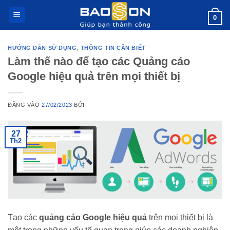
Bỏ
0
qua
nội
dung
HƯỚNG DẪN SỬ DỤNG
,
THÔNG TIN CẦN BIẾT
Làm thế nào để tạo các Quảng cáo
Google hiệu quả trên mọi thiết bị
ĐĂNG VÀO
27/02/2023
BỞI
27
Th2
Tạo các
quảng cáo Google hiệu quả
trên mọi thiết bị là