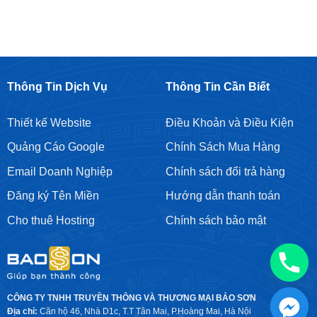
Mai
Google
ở
Ads
Đưa
địa
chỉ
doanh
nghiệp
lên
Google
Maps
Thông Tin Dịch Vụ
Thông Tin Cần Biết
Thiết kế Website
Điều Khoản và Điều Kiện
Quảng Cáo Google
Chính Sách Mua Hàng
Email Doanh Nghiệp
Chính sách đổi trả hàng
Đăng ký Tên Miền
Hướng dẫn thanh toán
Cho thuê Hosting
Chính sách bảo mật
CÔNG TY TNHH TRUYỀN THÔNG VÀ THƯƠNG MẠI BẢO SƠN
Địa chỉ:
Căn hộ 46, Nhà D1c, T.T Tân Mai, P.Hoàng Mai, Hà Nội