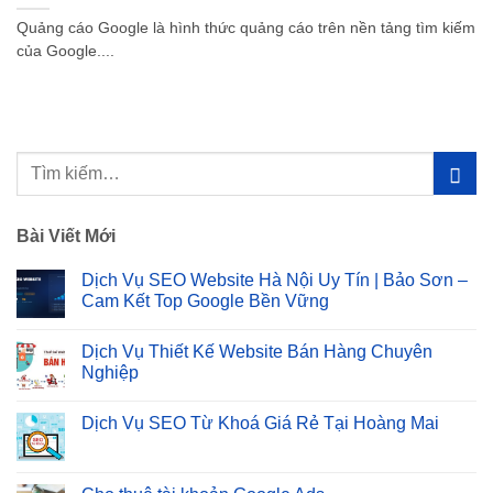
Quảng cáo Google là hình thức quảng cáo trên nền tảng tìm kiếm
của Google....
Bài Viết Mới
Dịch Vụ SEO Website Hà Nội Uy Tín | Bảo Sơn –
Cam Kết Top Google Bền Vững
Không
có
Dịch Vụ Thiết Kế Website Bán Hàng Chuyên
bình
luận
Nghiệp
ở
Dịch
Không
Vụ
có
Dịch Vụ SEO Từ Khoá Giá Rẻ Tại Hoàng Mai
SEO
bình
Website
luận
Không
Hà
ở
có
Nội
Dịch
bình
Uy
Vụ
luận