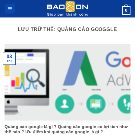
Bỏ
0
qua
nội
dung
LƯU TRỮ THẺ:
QUẢNG CÁO GOOGGLE
03
Th3
Quảng cáo google là gì ? Quảng cáo google có lợi tích như
thế nào ? Ưu điểm khi quảng cáo google là gì ?