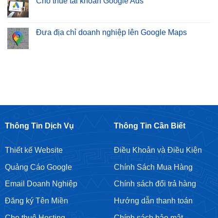
Cho thuê tài khoản Google Ads
Tín
Thiết
ở
|
Kế
Dịch
Không
Bảo
Website
Vụ
có
Sơn
Bán
SEO
bình
–
Hàng
Từ
luận
Đưa địa chỉ doanh nghiệp lên Google Maps
Cam
Chuyên
Khoá
ở
Kết
Nghiệp
Giá
Cho
Không
Top
Rẻ
thuê
có
Google
Tại
tài
bình
Bền
Hoàng
khoản
luận
Vững
Mai
Google
ở
Ads
Đưa
địa
chỉ
doanh
nghiệp
lên
Google
Maps
Thông Tin Dịch Vụ
Thông Tin Cần Biết
Thiết kế Website
Điều Khoản và Điều Kiện
Quảng Cáo Google
Chính Sách Mua Hàng
Email Doanh Nghiệp
Chính sách đổi trả hàng
Đăng ký Tên Miền
Hướng dẫn thanh toán
Cho thuê Hosting
Chính sách bảo mật