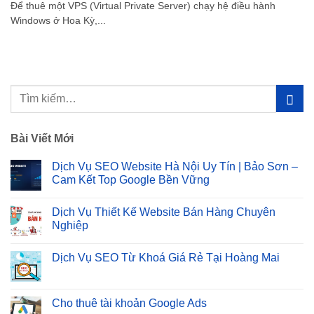
Để thuê một VPS (Virtual Private Server) chạy hệ điều hành
Windows ở Hoa Kỳ,...
Bài Viết Mới
Dịch Vụ SEO Website Hà Nội Uy Tín | Bảo Sơn –
Cam Kết Top Google Bền Vững
Không
có
Dịch Vụ Thiết Kế Website Bán Hàng Chuyên
bình
luận
Nghiệp
ở
Dịch
Không
Vụ
có
Dịch Vụ SEO Từ Khoá Giá Rẻ Tại Hoàng Mai
SEO
bình
Website
luận
Không
Hà
ở
có
Nội
Dịch
bình
Uy
Vụ
luận
Cho thuê tài khoản Google Ads
Tín
Thiết
ở
|
Kế