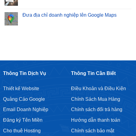
Dịch
Không
Bảo
Website
Vụ
có
Sơn
Bán
SEO
bình
–
Hàng
Từ
luận
Đưa địa chỉ doanh nghiệp lên Google Maps
Cam
Chuyên
Khoá
ở
Kết
Nghiệp
Giá
Cho
Không
Top
Rẻ
thuê
có
Google
Tại
tài
bình
Bền
Hoàng
khoản
luận
Vững
Mai
Google
ở
Ads
Đưa
địa
chỉ
doanh
nghiệp
lên
Google
Maps
Thông Tin Dịch Vụ
Thông Tin Cần Biết
Thiết kế Website
Điều Khoản và Điều Kiện
Quảng Cáo Google
Chính Sách Mua Hàng
Email Doanh Nghiệp
Chính sách đổi trả hàng
Đăng ký Tên Miền
Hướng dẫn thanh toán
Cho thuê Hosting
Chính sách bảo mật