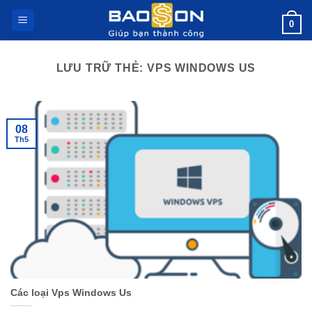
Bỏ
0
qua
nội
dung
LƯU TRỮ THẺ:
VPS WINDOWS US
08
Th5
Các loại Vps Windows Us