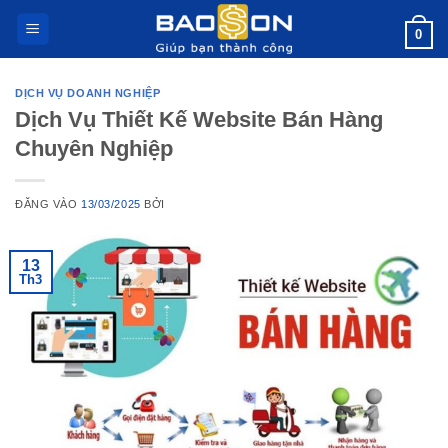
Bỏ
0
qua
nội
dung
DỊCH VỤ DOANH NGHIỆP
Dịch Vụ Thiết Kế Website Bán Hàng
Chuyên Nghiệp
ĐĂNG VÀO
13/03/2025
BỞI
13
Th3