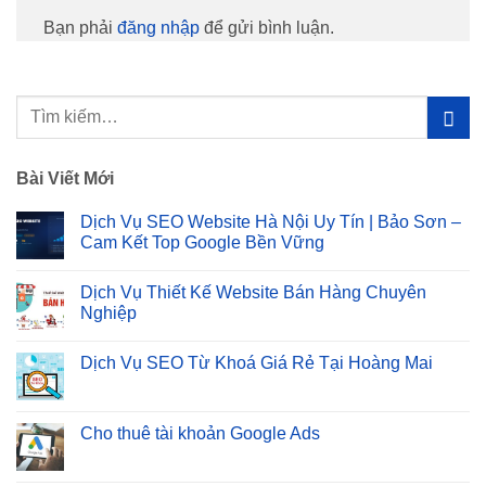
Bạn phải
đăng nhập
để gửi bình luận.
Bài Viết Mới
Dịch Vụ SEO Website Hà Nội Uy Tín | Bảo Sơn –
Cam Kết Top Google Bền Vững
Không
có
Dịch Vụ Thiết Kế Website Bán Hàng Chuyên
bình
luận
Nghiệp
ở
Dịch
Không
Vụ
có
Dịch Vụ SEO Từ Khoá Giá Rẻ Tại Hoàng Mai
SEO
bình
Website
luận
Không
Hà
ở
có
Nội
Dịch
bình
Uy
Vụ
luận
Cho thuê tài khoản Google Ads
Tín
Thiết
ở
|
Kế
Dịch
Không
Bảo
Website
Vụ
có
Sơn
Bán
SEO
bình