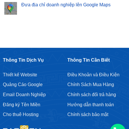
–
Hàng
Từ
luận
Đưa địa chỉ doanh nghiệp lên Google Maps
Cam
Chuyên
Khoá
ở
Kết
Nghiệp
Giá
Cho
Không
Top
Rẻ
thuê
có
Google
Tại
tài
bình
Bền
Hoàng
khoản
luận
Vững
Mai
Google
ở
Ads
Đưa
địa
chỉ
doanh
nghiệp
lên
Google
Maps
Thông Tin Dịch Vụ
Thông Tin Cần Biết
Thiết kế Website
Điều Khoản và Điều Kiện
Quảng Cáo Google
Chính Sách Mua Hàng
Email Doanh Nghiệp
Chính sách đổi trả hàng
Đăng ký Tên Miền
Hướng dẫn thanh toán
Cho thuê Hosting
Chính sách bảo mật