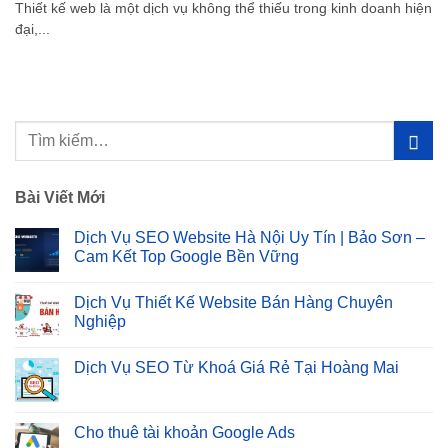
Thiết kế web là một dịch vụ không thể thiếu trong kinh doanh hiện
đại,...
Bài Viết Mới
Dịch Vụ SEO Website Hà Nội Uy Tín | Bảo Sơn –
Cam Kết Top Google Bền Vững
Không
có
Dịch Vụ Thiết Kế Website Bán Hàng Chuyên
bình
luận
Nghiệp
ở
Dịch
Không
Vụ
có
Dịch Vụ SEO Từ Khoá Giá Rẻ Tại Hoàng Mai
SEO
bình
Website
luận
Không
Hà
ở
có
Nội
Dịch
bình
Uy
Vụ
luận
Cho thuê tài khoản Google Ads
Tín
Thiết
ở
|
Kế