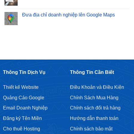
Dịch
Không
Bảo
Website
Vụ
có
Sơn
Bán
SEO
bình
–
Hàng
Từ
luận
Đưa địa chỉ doanh nghiệp lên Google Maps
Cam
Chuyên
Khoá
ở
Kết
Nghiệp
Giá
Cho
Không
Top
Rẻ
thuê
có
Google
Tại
tài
bình
Bền
Hoàng
khoản
luận
Vững
Mai
Google
ở
Ads
Đưa
địa
chỉ
doanh
nghiệp
lên
Google
Maps
Thông Tin Dịch Vụ
Thông Tin Cần Biết
Thiết kế Website
Điều Khoản và Điều Kiện
Quảng Cáo Google
Chính Sách Mua Hàng
Email Doanh Nghiệp
Chính sách đổi trả hàng
Đăng ký Tên Miền
Hướng dẫn thanh toán
Cho thuê Hosting
Chính sách bảo mật