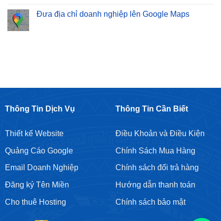
Sơn
Bán
SEO
bình
–
Hàng
Từ
luận
Đưa địa chỉ doanh nghiệp lên Google Maps
Cam
Chuyên
Khoá
ở
Kết
Nghiệp
Giá
Cho
Không
Top
Rẻ
thuê
có
Google
Tại
tài
bình
Bền
Hoàng
khoản
luận
Vững
Mai
Google
ở
Ads
Đưa
địa
chỉ
doanh
nghiệp
lên
Google
Maps
Thông Tin Dịch Vụ
Thông Tin Cần Biết
Thiết kế Website
Điều Khoản và Điều Kiện
Quảng Cáo Google
Chính Sách Mua Hàng
Email Doanh Nghiệp
Chính sách đổi trả hàng
Đăng ký Tên Miền
Hướng dẫn thanh toán
Cho thuê Hosting
Chính sách bảo mật