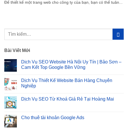
Để thiết kế một trang web cho công ty của bạn, bạn có thể tuân...
Bài Viết Mới
Dịch Vụ SEO Website Hà Nội Uy Tín | Bảo Sơn –
Cam Kết Top Google Bền Vững
Không
có
Dịch Vụ Thiết Kế Website Bán Hàng Chuyên
bình
luận
Nghiệp
ở
Dịch
Không
Vụ
có
Dịch Vụ SEO Từ Khoá Giá Rẻ Tại Hoàng Mai
SEO
bình
Website
luận
Không
Hà
ở
có
Nội
Dịch
bình
Uy
Vụ
luận
Cho thuê tài khoản Google Ads
Tín
Thiết
ở
|
Kế
Dịch
Không
Bảo
Website
Vụ
có