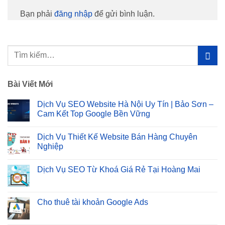
Bạn phải
đăng nhập
để gửi bình luận.
Bài Viết Mới
Dịch Vụ SEO Website Hà Nội Uy Tín | Bảo Sơn –
Cam Kết Top Google Bền Vững
Không
có
Dịch Vụ Thiết Kế Website Bán Hàng Chuyên
bình
luận
Nghiệp
ở
Dịch
Không
Vụ
có
Dịch Vụ SEO Từ Khoá Giá Rẻ Tại Hoàng Mai
SEO
bình
Website
luận
Không
Hà
ở
có
Nội
Dịch
bình
Uy
Vụ
luận
Cho thuê tài khoản Google Ads
Tín
Thiết
ở
|
Kế
Dịch
Không
Bảo
Website
Vụ
có
Sơn
Bán
SEO