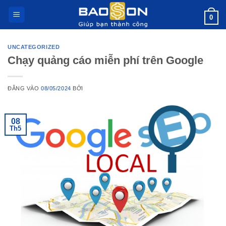
Bỏ
0
qua
nội
dung
UNCATEGORIZED
Chạy quảng cáo miễn phí trên Google
ĐĂNG VÀO
08/05/2024
BỞI
08
Th5