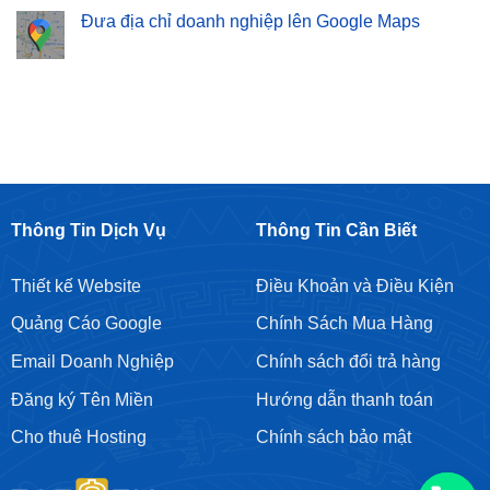
bình
–
Hàng
Từ
luận
Đưa địa chỉ doanh nghiệp lên Google Maps
Cam
Chuyên
Khoá
ở
Kết
Nghiệp
Giá
Cho
Không
Top
Rẻ
thuê
có
Google
Tại
tài
bình
Bền
Hoàng
khoản
luận
Vững
Mai
Google
ở
Ads
Đưa
địa
chỉ
doanh
nghiệp
lên
Google
Maps
Thông Tin Dịch Vụ
Thông Tin Cần Biết
Thiết kế Website
Điều Khoản và Điều Kiện
Quảng Cáo Google
Chính Sách Mua Hàng
Email Doanh Nghiệp
Chính sách đổi trả hàng
Đăng ký Tên Miền
Hướng dẫn thanh toán
Cho thuê Hosting
Chính sách bảo mật