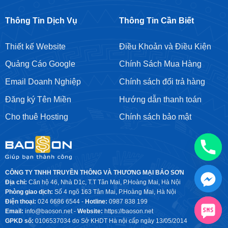
Google
Maps
Thông Tin Dịch Vụ
Thông Tin Cần Biết
Thiết kế Website
Điều Khoản và Điều Kiện
Quảng Cáo Google
Chính Sách Mua Hàng
Email Doanh Nghiệp
Chính sách đổi trả hàng
Đăng ký Tên Miền
Hướng dẫn thanh toán
Cho thuê Hosting
Chính sách bảo mật
CÔNG TY TNHH TRUYỀN THÔNG VÀ THƯƠNG MẠI BẢO SƠN
Địa chỉ:
Căn hộ 46, Nhà D1c, T.T Tân Mai, P.Hoàng Mai, Hà Nội
Phòng giao dịch:
Số 4 ngõ 163 Tân Mai, P.Hoàng Mai, Hà Nội
Điện thoại:
024 6686 6544 -
Hotline:
0987 838 199
Email:
info@baoson.net
-
Website:
https://baoson.net
GPKD số:
0106537034 do Sở KHDT Hà nội cấp ngày 13/05/2014