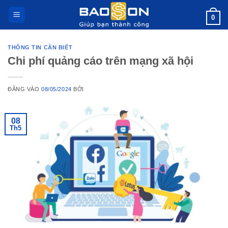
Bỏ
0
qua
nội
dung
THÔNG TIN CẦN BIẾT
Chi phí quảng cáo trên mạng xã hội
ĐĂNG VÀO
08/05/2024
BỞI
08
Th5