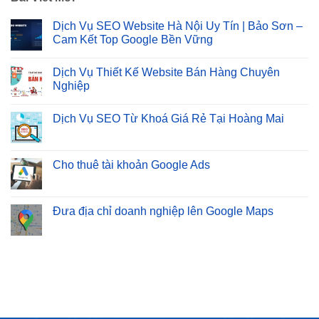
Dịch Vụ SEO Website Hà Nội Uy Tín | Bảo Sơn –
Cam Kết Top Google Bền Vững
Không
có
Dịch Vụ Thiết Kế Website Bán Hàng Chuyên
bình
luận
Nghiệp
ở
Dịch
Không
Vụ
có
Dịch Vụ SEO Từ Khoá Giá Rẻ Tại Hoàng Mai
SEO
bình
Website
luận
Không
Hà
ở
có
Nội
Dịch
bình
Uy
Vụ
luận
Cho thuê tài khoản Google Ads
Tín
Thiết
ở
|
Kế
Dịch
Không
Bảo
Website
Vụ
có
Sơn
Bán
SEO
bình
–
Hàng
Từ
luận
Đưa địa chỉ doanh nghiệp lên Google Maps
Cam
Chuyên
Khoá
ở
Kết
Nghiệp
Giá
Cho
Không
Top
Rẻ
thuê
có
Google
Tại
tài
bình
Bền
Hoàng
khoản
luận
Vững
Mai
Google
ở
Ads
Đưa
địa
chỉ
doanh
nghiệp
lên