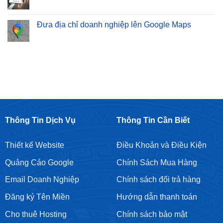
Dịch
Không
Bảo
Website
Vụ
có
Sơn
Bán
SEO
bình
–
Hàng
Từ
luận
Đưa địa chỉ doanh nghiệp lên Google Maps
Cam
Chuyên
Khoá
ở
Kết
Nghiệp
Giá
Cho
Không
Top
Rẻ
thuê
có
Google
Tại
tài
bình
Bền
Hoàng
khoản
luận
Vững
Mai
Google
ở
Ads
Đưa
địa
chỉ
doanh
nghiệp
lên
Google
Maps
Thông Tin Dịch Vụ
Thông Tin Cần Biết
Thiết kế Website
Điều Khoản và Điều Kiện
Quảng Cáo Google
Chính Sách Mua Hàng
Email Doanh Nghiệp
Chính sách đổi trả hàng
Đăng ký Tên Miền
Hướng dẫn thanh toán
Cho thuê Hosting
Chính sách bảo mật