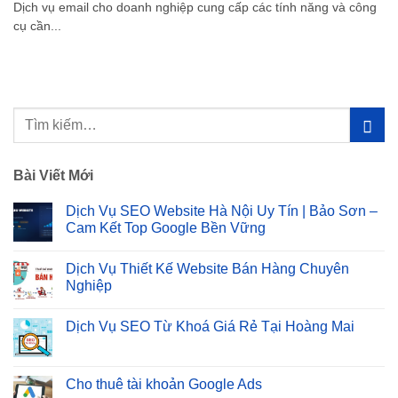
Dịch vụ email cho doanh nghiệp cung cấp các tính năng và công
cụ cần...
Bài Viết Mới
Dịch Vụ SEO Website Hà Nội Uy Tín | Bảo Sơn –
Cam Kết Top Google Bền Vững
Không
có
Dịch Vụ Thiết Kế Website Bán Hàng Chuyên
bình
luận
Nghiệp
ở
Dịch
Không
Vụ
có
Dịch Vụ SEO Từ Khoá Giá Rẻ Tại Hoàng Mai
SEO
bình
Website
luận
Không
Hà
ở
có
Nội
Dịch
bình
Uy
Vụ
luận
Cho thuê tài khoản Google Ads
Tín
Thiết
ở
|
Kế